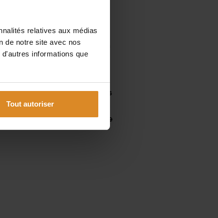
nnalités relatives aux médias
on de notre site avec nos
 importance à la protection
 d'autres informations que
rer quelles données nous
r la protection des données
Tout autoriser
es télémédias (TMG), cela
e nous offrons et la manière