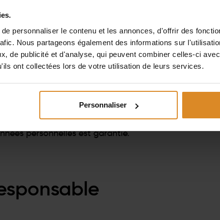
ies.
e personnaliser le contenu et les annonces, d'offrir des fonctio
rafic. Nous partageons également des informations sur l'utilisati
st importante pour nous et nous attachons une grande
, de publicité et d'analyse, qui peuvent combiner celles-ci avec
ie privée. Dans ce qui suit, nous souhaitons vous mont
ils ont collectées lors de votre utilisation de leurs services.
 quel but et sur quelle base juridique.
ons d'information en vertu de l'ordonnance de base su
Personnaliser
sur la protection des données (BDSG) et de la loi sur l
mprendre le mieux possible la fonction des services qu
nnées personnelles est garantie.
responsable