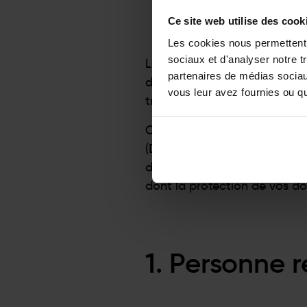
Ce site web utilise des cook
Les cookies nous permettent d
sociaux et d'analyser notre t
La protection des données e
partenaires de médias sociaux
de vos données et de votre v
vous leur avez fournies ou qu'
traitons, à quel moment, dans
Conformément à nos obligati
(DS-GVO), de la loi fédérale 
devrait vous permettre de co
dont la protection de vos do
1. Personne 