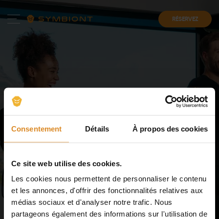
RÉSERVEZ
Consentement
Détails
À propos des cookies
Les meilleurs
studios
d'électrostimulation
Ce site web utilise des cookies.
musculaire
en France
Les cookies nous permettent de personnaliser le contenu
et les annonces, d'offrir des fonctionnalités relatives aux
médias sociaux et d'analyser notre trafic. Nous
Découvrez le studio d'électrostimulation musculaire le
partageons également des informations sur l'utilisation de
Paris
Lyon
plus proche dans des villes comme
,
,