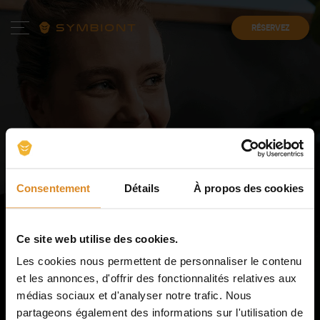
RÉSERVEZ
Votre
expérience EMS
personnalisé
dans nos
Consentement
Détails
À propos des cookies
studios
Atteignez vos objectifs fitness plus rapidement avec un
Ce site web utilise des cookies.
programme d'entraînement par électrostimulation
Les cookies nous permettent de personnaliser le contenu
musculaire sur mesure, avec votre propre combinaison
et les annonces, d'offrir des fonctionnalités relatives aux
EMS ajustée.
médias sociaux et d'analyser notre trafic. Nous
partageons également des informations sur l'utilisation de