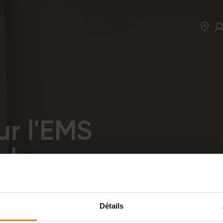
érience
Equipement
EMS
Studios
ur l'EMS
 les
Détails
notre entraînement EMS,