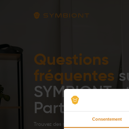
Exp
Questions
fréquentes
s
SYMBIONT et
Partenariats
Consentement
Trouvez des réponses sur SYMBIONT et 